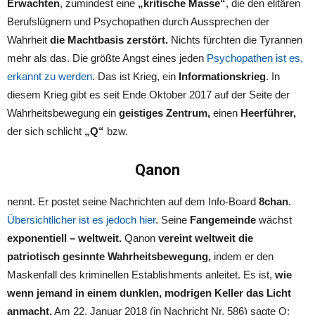
Erwachten
, zumindest eine
„kritische Masse“
, die den elitären
Berufslügnern und Psychopathen durch Aussprechen der
Wahrheit
die Machtbasis zerstört.
Nichts fürchten die Tyrannen
mehr als das. Die größte Angst eines jeden
Psychopathen ist es,
erkannt zu werden
. Das ist Krieg, ein
Informationskrieg
. In
diesem Krieg gibt es seit Ende Oktober 2017 auf der Seite der
Wahrheitsbewegung ein
geistiges Zentrum,
einen
Heerführer,
der sich schlicht
„Q“
bzw.
Qanon
nennt. Er postet seine Nachrichten auf dem Info-Board
8chan
.
Übersichtlicher ist es jedoch hier
. Seine
Fangemeinde
wächst
exponentiell – weltweit.
Qanon
vereint weltweit die
patriotisch gesinnte Wahrheitsbewegung,
indem er den
Maskenfall des kriminellen Establishments anleitet. Es ist,
wie
wenn jemand in einem dunklen, modrigen Keller das Licht
anmacht.
Am 22. Januar 2018 (in Nachricht Nr. 586) sagte Q: