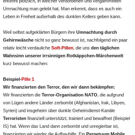
erkennt plötzlich, in welcher verdorbenen und vergammelten
Umnachtung man gelebt hat. Man erkennt, dass es auch ein
Leben in Freiheit außerhalb des dunklen Kellers geben kann.
Weil selbst aufgeklärten Bürgern ihre
Umnachtung durch
Gehirnwäsche
nicht so ganz bewusst ist, nachfolgend ein paar
relativ leicht verdauliche
Soft-Pillen
,
die uns
den täglichen
Wahnsinn unserer irrsinnigen Rotkäppchen-Märchenwelt
kurz bewusst machen:
Beispiel-
Pille 1
Wir finanzierten den Terror, den wir dann bekämpfen:
Wir finanzierten die
Terror-Organisation NATO
, die aufgrund
von Lügen andere Länder zerbombt (Afghanistan, Irak, Libyen,
Syrien) und insgeheim über dunkle Geheimdienst-Kanäle
Terroristen
finanziell unterstützt, trainiert und bewaffnet (Beispiel
IS) hat. Wenn das Land dann zerbombt und unregierbar ist,
finanzierten wir wieder die Aufbauhilfe. Ein
Perpetuum Mobile