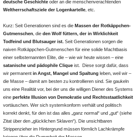
deutsche Geschichte
oder an die menschenverachtenden
Weltherrschaftsziele der Logenkartelle
, etc.
Kurz: Seit Generationen sind es die
Massen der Rotkäppchen-
Gutmenschen
, die
den Wolf füttern, der in Wirklichkeit
Todfeind und Blutsauger ist.
Seit Generationen sorgen die
naiven Rotkäppchen-Gutmenschen für eine solide Machtbasis
einer selbsternannten Elite, die – wie wir heute wissen – eine
satanische und pädophile Clique
ist. Diese sorgt dafür, dass
wir permanent
in Angst, Mangel und Spaltung
leben, weil wir –
die Masse – damit am besten zu kontrollieren sind. Sie gaukeln
uns eine Realität vor, bei der uns die willigen Diener des Systems
eine
perfekte Illusion von Demokratie und Rechtsstaatlichkeit
vortäuschen. Wer sich systemkonform verhält und politisch
korrekt denkt, für den ist das alles „ganz normal“ und „gut“ (siehe
Zitat über den „glücklichen Sklaven“). Die unsichtbaren
Strippenzieher im Hintergrund müssen förmlich Lachkrämpfe
kriegen über die Dummheit der Massen.