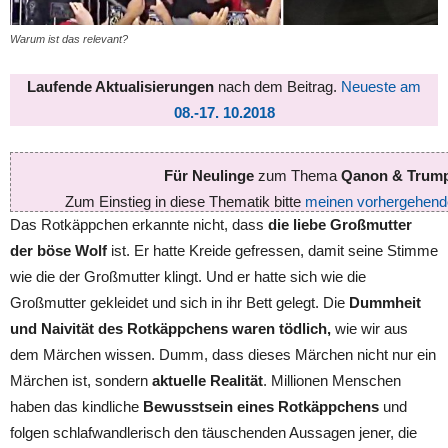
Warum ist das relevant?
Laufende Aktualisierungen
nach dem Beitrag.
Neueste am
08.-17. 10.2018
Für Neulinge
zum Thema
Qanon & Trum
Zum Einstieg in diese Thematik bitte
meinen vorhergehende
Das Rotkäppchen erkannte nicht, dass
die liebe Großmutter
der böse Wolf
ist. Er hatte Kreide gefressen, damit seine Stimme
wie die der Großmutter klingt. Und er hatte sich wie die
Großmutter gekleidet und sich in ihr Bett gelegt. Die
Dummheit
und Naivität des Rotkäppchens waren tödlich,
wie wir aus
dem Märchen wissen. Dumm, dass dieses Märchen nicht nur ein
Märchen ist, sondern
aktuelle Realität
. Millionen Menschen
haben das kindliche
Bewusstsein eines Rotkäppchens
und
folgen schlafwandlerisch den täuschenden Aussagen jener, die