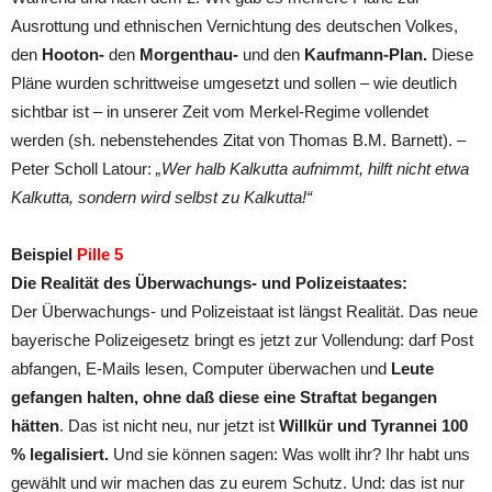
Ausrottung und ethnischen Vernichtung des deutschen Volkes,
den
Hooton-
den
Morgenthau-
und den
Kaufmann-Plan.
Diese
Pläne wurden schrittweise umgesetzt und sollen – wie deutlich
sichtbar ist – in unserer Zeit vom Merkel-Regime vollendet
werden (sh. nebenstehendes Zitat von Thomas B.M. Barnett). –
Peter Scholl Latour:
„Wer halb Kalkutta aufnimmt, hilft nicht etwa
Kalkutta, sondern wird selbst zu Kalkutta!“
Beispiel
Pille 5
Die Realität des Überwachungs- und Polizeistaates:
Der Überwachungs- und Polizeistaat ist längst Realität. Das neue
bayerische Polizeigesetz bringt es jetzt zur Vollendung: darf Post
abfangen, E-Mails lesen, Computer überwachen und
Leute
gefangen halten, ohne daß diese eine Straftat begangen
hätten
. Das ist nicht neu, nur jetzt ist
Willkür und Tyrannei 100
% legalisiert.
Und sie können sagen: Was wollt ihr? Ihr habt uns
gewählt und wir machen das zu eurem Schutz. Und: das ist nur