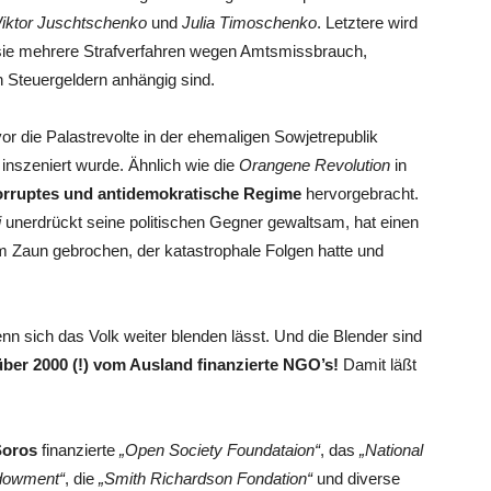
iktor Juschtschenko
und
Julia Timoschenko
. Letztere wird
n sie mehrere Strafverfahren wegen Amtsmissbrauch,
 Steuergeldern anhängig sind.
r die Palastrevolte in der ehemaligen Sowjetrepublik
inszeniert wurde. Ähnlich wie die
Orangene Revolution
in
orruptes und antidemokratische Regime
hervorgebracht.
i
unerdrückt seine politischen Gegner gewaltsam, hat einen
 Zaun gebrochen, der katastrophale Folgen hatte und
nn sich das Volk weiter blenden lässt. Und die Blender sind
über 2000 (!) vom Ausland finanzierte NGO’s!
Damit läßt
Soros
finanzierte
„Open Society Foundataion“
, das
„National
dowment“
, die
„Smith Richardson Fondation“
und diverse