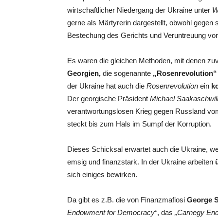
wirtschaftlicher Niedergang der Ukraine unter
W
gerne als Märtyrerin dargestellt, obwohl gege
Bestechung des Gerichts und Veruntreuung von
Es waren die gleichen Methoden, mit denen zuvo
Georgien,
die sogenannte
„Rosenrevolution“
der Ukraine hat auch die
Rosenrevolution
ein
k
Der georgische Präsident
Michael Saakaschwil
verantwortungslosen Krieg gegen Russland vom
steckt bis zum Hals im Sumpf der Korruption.
Dieses Schicksal erwartet auch die Ukraine, we
emsig und finanzstark. In der Ukraine arbeiten
sich einiges bewirken.
Da gibt es z.B. die von Finanzmafiosi
George 
Endowment for Democracy“
, das
„Carnegy En