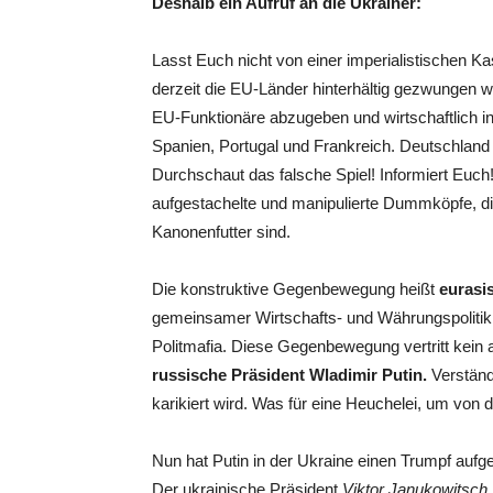
Deshalb ein Aufruf an die Ukrainer:
Lasst Euch nicht von einer imperialistischen K
derzeit die EU-Länder hinterhältig gezwungen we
EU-Funktionäre abzugeben und wirtschaftlich in
Spanien, Portugal und Frankreich. Deutschland s
Durchschaut das falsche Spiel! Informiert Eu
aufgestachelte und manipulierte Dummköpfe, die
Kanonenfutter sind.
Die konstruktive Gegenbewegung heißt
eurasi
gemeinsamer Wirtschafts- und Währungspolitik, 
Politmafia. Diese Gegenbewegung vertritt kein 
russische Präsident Wladimir Putin.
Verständ
karikiert wird. Was für eine Heuchelei, um von d
Nun hat Putin in der Ukraine einen Trumpf aufge
Der ukrainische Präsident
Viktor Janukowitsch