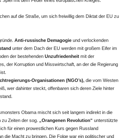
hes Spiel mit dem Feuer eines europäischen Krieges.
en auf die Straße, um sich freiwillig dem Diktat der EU zu
rgründe.
Anti-russische Demagogie
und verlockenden
stand
unter dem Dach der EU werden mit großem Eifer im
 Boden der bestehenden
Unzufriedenheit
mit der
es, der Korruption und Misswirtschaft, an der die Regierung
ist.
chtregierungs-Organisationen (NGO’s),
die vom Westen
ß, wer dahinter steckt, offenbaren sich deren Ziele hinter
stand.
onsters Obama mischt sich seit langem indirekt in die
 zu Zeiten der sog.
„Orangenen Revolution“
unterstützte
e sich für einen prowestlichen Kurs gegen Russland
die Macht zu bringen. Die Folge war ein politischer und