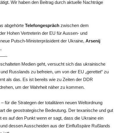
ätigt. Wir haben den Beitrag durch aktuelle Nachträge
as abgehörte
Telefongespräch
zwischen dem
der Hohen Vertreterin der EU für Aussen- und
 neue Putsch-Ministerpräsident der Ukraine,
Arsenij
.
—-
schalteten Medien geht, versucht sich das ukrainische
 und Russlands zu befreien, um von der EU „gerettet“ zu
rnt als das. Es ist bereits wie zu Zeiten der DDR
drehen, um der Wahrheit näher zu kommen.
 – für die Strategen der totalitären neuen Weltordnung
bart die geostrategische Bedeutung. Der texanische und gut
t es auf den Punkt wenn er sagt, dass die Ukraine ein
gt“ und dessen Ausscheiden aus der Einflußspäre Rußlands