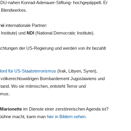
CDU-nahen Konrad-Adenauer-Stiftung- hochgepäppelt. Er
en Blendwerkes.
rei
internationale Partner:
 Institute) und
NDI
(National Democratic Institute).
ichtungen der US-Regierung und werden von ihr bezahlt
lord für US-Staatsterrorismus
(Irak, Libyen, Syren),
eim völkerechtswidrigen Bombardement Jugoslawiens und
tand. Wo sie mitmischen, entsteht Terror und
smus.
 Marionette
im Dienste einer zerstörerischen Agenda ist?
litbühne macht, kann man
hier in Bildern sehen.