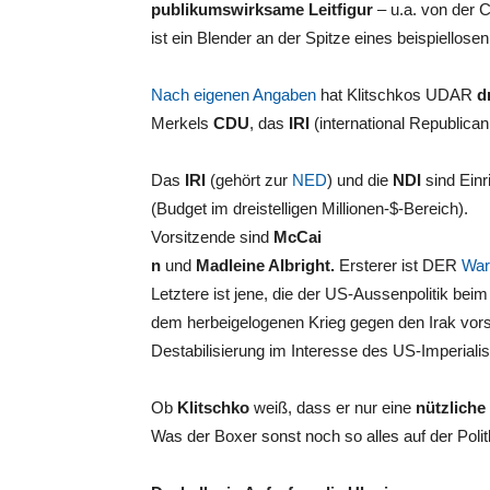
publikumswirksame Leitfigur
– u.a. von der 
ist ein Blender an der Spitze eines beispiellos
Nach eigenen Angaben
hat Klitschkos UDAR
d
Merkels
CDU
, das
IRI
(international Republican
Das
IRI
(gehört zur
NED
) und die
NDI
sind Einr
(Budget im dreistelligen Millionen-$-Bereich).
Vorsitzende sind
McCai
n
und
Madleine Albright.
Ersterer ist DER
War
Letztere ist jene, die der US-Aussenpolitik b
dem herbeigelogenen Krieg gegen den Irak vors
Destabilisierung im Interesse des US-Imperiali
Ob
Klitschko
weiß, dass er nur eine
nützliche
Was der Boxer sonst noch so alles auf der Po