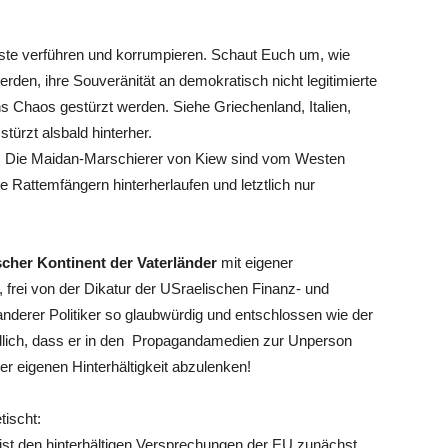
aste verführen und korrumpieren. Schaut Euch um, wie
rden, ihre Souveränität an demokratisch nicht legitimierte
s Chaos gestürzt werden. Siehe Griechenland, Italien,
türzt alsbald hinterher.
ch! Die Maidan-Marschierer von Kiew sind vom Westen
 Rattemfängern hinterherlaufen und letztlich nur
scher Kontinent der Vaterländer
mit eigener
frei von der Dikatur der USraelischen Finanz- und
anderer Politiker so glaubwürdig und entschlossen wie der
lich, dass er in den Propagandamedien zur Unperson
er eigenen Hinterhältigkeit abzulenken!
tischt:
ist den hinterhältigen Versprechungen der EU zunächst