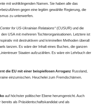
ente mit wohlklingenden Namen. Sie haben alle das
rbeizuführen gegen eine legitim gewählte Regierung, die
ismus zu unterwerfen.
„Center for US-Ukrainian Relataions“
(CUSUR) und die
en USA mit mehreren Tochterorganisationen. Letztere ist
nspirativ mit destruktiven und kriminellen Methoden überall
aels tanzen. Es wäre der Inhalt eines Buches, die ganzen
Linientreuer Staaten aufzuzählen. Es wäre ein Lehrbuch der
rnt die EU mit einer beispiellosen Arroganz
Russland,
r Ukraine einzumischen. Heuchelei zum Fremdschämen.
hko
auf höchster politischer Ebene herumgereicht. Auch
er bereits als Präsidentschaftskandidat und als