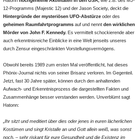
Hatonn
hochgeheime Aktivitäten in den USA,
wie z.B. des MJ-
12-Programms (Majestic 12) und der Jason Society, deckt die
Hintergründe der mysteriösen UFO-Abstürze
oder des
geheimen Raumfahrtprogramms
auf und nennt
den wirklichen
Mörder von John F. Kennedy.
Es vermittelt schockierende aber
auch erkenntnisreiche Einblicke in eine Welt jenseits unseres
durch Zensur eingeschränkten Vorstellungsvermögens.
Obwohl bereits 1989 zum ersten Mal veröffentlicht, hat dieses
Phönix-Journal nichts von seiner Brisanz verloren. Im Gegenteil.
Jetzt, fast 30 Jahre später, können durch den anhaltenden
Aufwach- und Erkenntnisprozess die dargestellten Fakten und
Zusammenhänge besser verstanden werden. Unverblümt sagt
Hatonn:
„Ihr sitzt und meditiert über dies oder jenes in euren lächerlichen
Kostümen und singt Kristalle an und Gott allein weiß, was sonst
noch, – sehr riskant für eure Gesundheit und die Existenz im