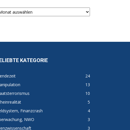
chiv
ELIEBTE KATEGORIE
endezeit
24
nipulation
13
aatsterrorismus
10
heinrealität
5
ldsystem, Finanzcrash
4
berwachung, NWO
3
renzwissenschaft
3