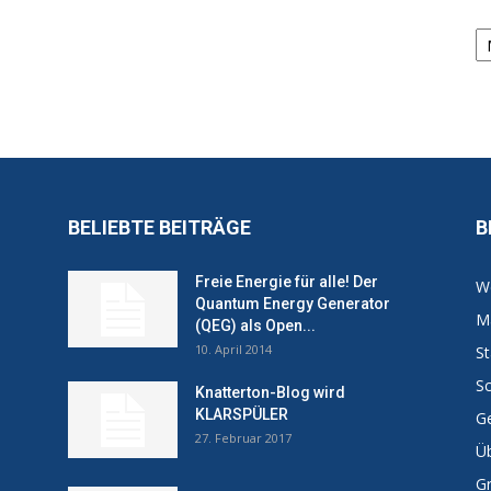
Ar
BELIEBTE BEITRÄGE
B
Freie Energie für alle! Der
W
Quantum Energy Generator
Ma
(QEG) als Open...
10. April 2014
St
Sc
Knatterton-Blog wird
KLARSPÜLER
Ge
27. Februar 2017
Ü
G