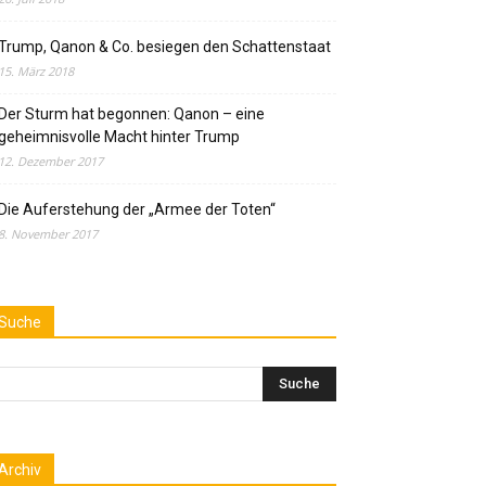
Trump, Qanon & Co. besiegen den Schattenstaat
15. März 2018
Der Sturm hat begonnen: Qanon – eine
geheimnisvolle Macht hinter Trump
12. Dezember 2017
Die Auferstehung der „Armee der Toten“
8. November 2017
Suche
Archiv