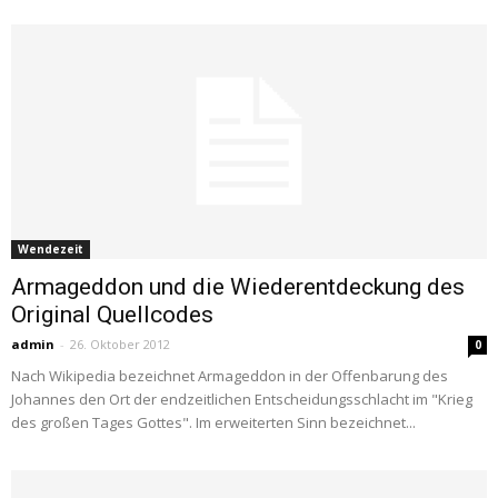
Wendezeit
Armageddon und die Wiederentdeckung des
Original Quellcodes
admin
-
26. Oktober 2012
0
Nach Wikipedia bezeichnet Armageddon in der Offenbarung des
Johannes den Ort der endzeitlichen Entscheidungsschlacht im "Krieg
des großen Tages Gottes". Im erweiterten Sinn bezeichnet...