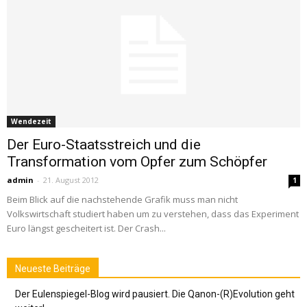
Wendezeit
Der Euro-Staatsstreich und die
Transformation vom Opfer zum Schöpfer
admin
-
21. August 2012
1
Beim Blick auf die nachstehende Grafik muss man nicht
Volkswirtschaft studiert haben um zu verstehen, dass das Experiment
Euro längst gescheitert ist. Der Crash...
Neueste Beiträge
Der Eulenspiegel-Blog wird pausiert. Die Qanon-(R)Evolution geht