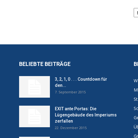
Ar
BELIEBTE BEITRÄGE
B
3, 2, 1, 0 . . . Countdown für
W
den...
Ma
7. September 2015
St
Sc
EXIT ante Portas: Die
Lügengebäude des Imperiums
Ge
zerfallen
Ü
22. Dezember 2015
G