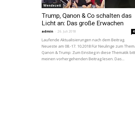
Wendezeit
Trump, Qanon & Co schalten das
Licht an: Das große Erwachen
admin
-
26. Juli 2018
4
Laufende Aktualisierungen nach dem Beitrag.
Neueste am 08.-17. 10.2018 Für Neulinge zum Them
Qanon & Trump: Zum Einstieg in diese Thematik bit
meinen vorhergehenden Beitrag lesen. Das...