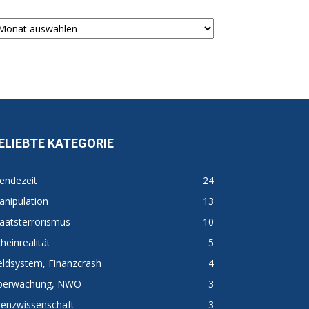
chiv
ELIEBTE KATEGORIE
endezeit
24
nipulation
13
aatsterrorismus
10
heinrealität
5
ldsystem, Finanzcrash
4
berwachung, NWO
3
renzwissenschaft
3