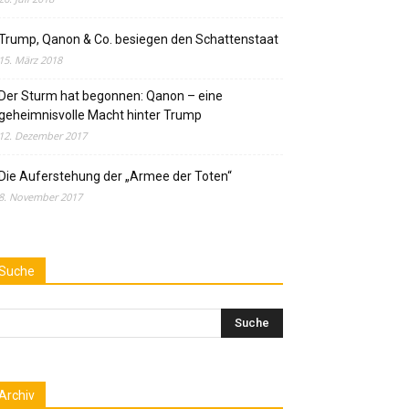
Trump, Qanon & Co. besiegen den Schattenstaat
15. März 2018
Der Sturm hat begonnen: Qanon – eine
geheimnisvolle Macht hinter Trump
12. Dezember 2017
Die Auferstehung der „Armee der Toten“
8. November 2017
Suche
Archiv