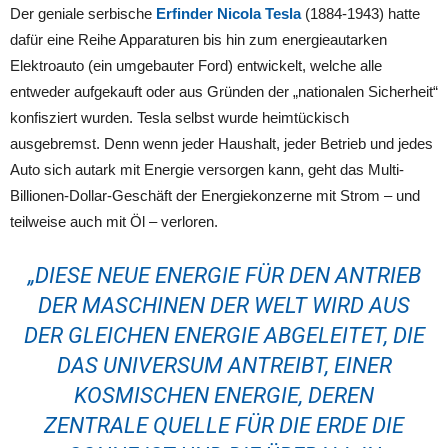
Der geniale serbische
Erfinder Nicola Tesla
(1884-1943) hatte
dafür eine Reihe Apparaturen bis hin zum energieautarken
Elektroauto (ein umgebauter Ford) entwickelt, welche alle
entweder aufgekauft oder aus Gründen der „nationalen Sicherheit“
konfisziert wurden. Tesla selbst wurde heimtückisch
ausgebremst. Denn wenn jeder Haushalt, jeder Betrieb und jedes
Auto sich autark mit Energie versorgen kann, geht das Multi-
Billionen-Dollar-Geschäft der Energiekonzerne mit Strom – und
teilweise auch mit Öl – verloren.
„DIESE NEUE
ENERGIE FÜR DEN
ANTRIEB
DER
MASCHINEN
DER WELT
WIRD
AUS
DER GLEICHEN ENERGIE ABGELEITET
, DIE
DAS UNIVERSUM ANTREIBT
,
EINER
KOSMISCHEN
ENERGIE,
DEREN
ZENTRALE QUELLE
FÜR DIE ERDE
DIE