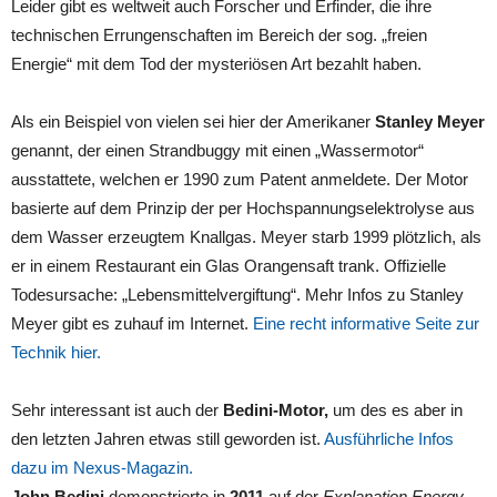
Leider gibt es weltweit auch Forscher und Erfinder, die ihre
technischen Errungenschaften im Bereich der sog. „freien
Energie“ mit dem Tod der mysteriösen Art bezahlt haben.
Als ein Beispiel von vielen sei hier der Amerikaner
Stanley Meyer
genannt, der einen Strandbuggy mit einen „Wassermotor“
ausstattete, welchen er 1990 zum Patent anmeldete. Der Motor
basierte auf dem Prinzip der per Hochspannungselektrolyse aus
dem Wasser erzeugtem Knallgas. Meyer starb 1999 plötzlich, als
er in einem Restaurant ein Glas Orangensaft trank. Offizielle
Todesursache: „Lebensmittelvergiftung“. Mehr Infos zu Stanley
Meyer gibt es zuhauf im Internet.
Eine recht informative Seite zur
Technik hier.
Sehr interessant ist auch der
Bedini-Motor,
um des es aber in
den letzten Jahren etwas still geworden ist.
Ausführliche Infos
dazu im Nexus-Magazin.
John Bedini
demonstrierte in
2011
auf der
Explanation Energy