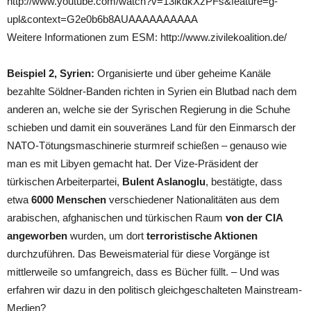
http://www.youtube.com/watch?v=13lkdkXzPFs&feature=g-
upl&context=G2e0b6b8AUAAAAAAAAAA
Weitere Informationen zum ESM: http://www.zivilekoalition.de/
Beispiel 2, Syrien:
Organisierte und über geheime Kanäle
bezahlte Söldner-Banden richten in Syrien ein Blutbad nach dem
anderen an, welche sie der Syrischen Regierung in die Schuhe
schieben und damit ein souveränes Land für den Einmarsch der
NATO-Tötungsmaschinerie sturmreif schießen – genauso wie
man es mit Libyen gemacht hat. Der Vize-Präsident der
türkischen Arbeiterpartei,
Bulent Aslanoglu
, bestätigte, dass
etwa
6000 Menschen
verschiedener Nationalitäten aus dem
arabischen, afghanischen und türkischen Raum
von der CIA
angeworben
wurden, um dort
terroristische Aktionen
durchzuführen. Das Beweismaterial für diese Vorgänge ist
mittlerweile so umfangreich, dass es Bücher füllt. – Und was
erfahren wir dazu in den politisch gleichgeschalteten Mainstream-
Medien?